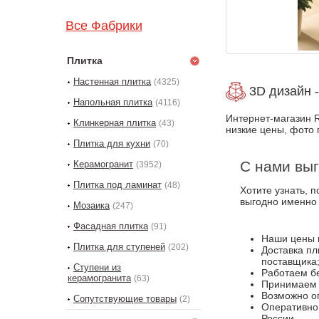
Все Фабрики
Плитка
Настенная плитка
(4325)
3D дизайн -
Напольная плитка
(4116)
Интернет-магазин Re
Клинкерная плитка
(43)
низкие цены, фото 
Плитка для кухни
(70)
С нами выг
Керамогранит
(3952)
Плитка под ламинат
(48)
Хотите узнать, п
выгодно именно
Мозаика
(247)
Фасадная плитка
(91)
Наши цены 
Плитка для ступеней
(202)
Доставка пл
поставщика
Ступени из
Работаем бе
керамогранита
(63)
Принимаем к
Возможно оп
Сопутствующие товары
(2)
Оперативно 
России.