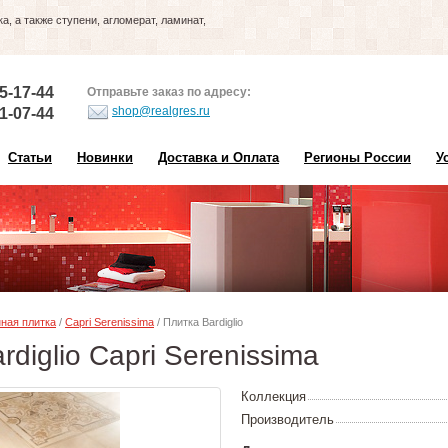
, а также ступени, агломерат, ламинат,
5-17-44
Отправьте заказ по адресу:
shop@realgres.ru
1-07-44
Статьи
Новинки
Доставка и Оплата
Регионы России
У
ная плитка
/
Capri Serenissima
/ Плитка Bardiglio
rdiglio Capri Serenissima
Коллекция
Производитель