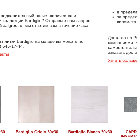
в предела
предварительный расчет количества и
за предел
и коллекции Bardiglio? Отправьте нам запрос
километр
realgres.ru, мы ответим вам в течение часа.
Доставка по 
 плитки Bardiglio на складе вы можете по
компаниями. 
) 645-17-44.
самостоятель
заказать доста
акты
Узнать больше
x30
Bardiglio Grigio 30x30
Bardiglio Bianco 30x30
CAPR
INSERT