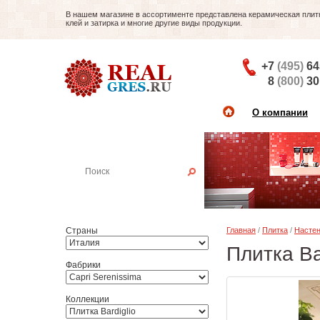
В нашем магазине в ассортименте представлена керамическая плитка
клей и затирка и многие другие виды продукции.
+7
(495)
64
8
(800)
30
О компании
Найти плитку
Пример:
Настенная плитка
Страны
Главная
/
Плитка
/
Настен
Плитка Ba
Фабрики
Коллекции