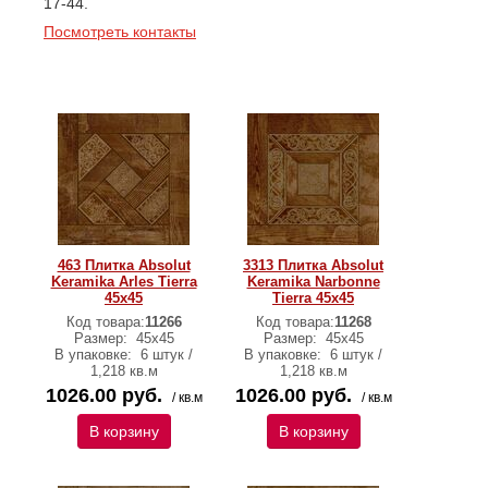
17-44.
Посмотреть контакты
463 Плитка Absolut
3313 Плитка Absolut
Keramika Arles Tierra
Keramika Narbonne
45x45
Tierra 45x45
Код товара:
11266
Код товара:
11268
Размер:
45x45
Размер:
45x45
В упаковке:
6 штук /
В упаковке:
6 штук /
1,218 кв.м
1,218 кв.м
1026.00 руб.
1026.00 руб.
/ кв.м
/ кв.м
В корзину
В корзину