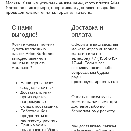
Москве. К вашим услугам - низкие цены, фото плитки Arles
Narbonne в интерьере, оперативная доставка товара без
предварительной оплаты, гарантия качества.
С нами
Доставка и
выгодно!
оплата
Хотите узнать, почему
Оформить ваш заказ вы
купить коллекцию
можете через интернет-
плитки Arles Narbonne
магазин или по
выгодно именно в
телефону +7 (495) 645-
нашем интернет-
17-44. Если у вас
магазине?
возникнут какие-либо
вопросы, мы будем
рады
проконсультировать вас.
Наши цены ниже
среднерыночных;
Доставка плитки
производится
Оплатить покупку вы
напрямую со
можете наличными при
склада поставщика;
доставке либо по
Работаем без
безналичному расчету.
предоплаты по
наличному расчету;
Принимаем к
Мы доставляем заказы
оплате карты Visa и
по Москве и области в