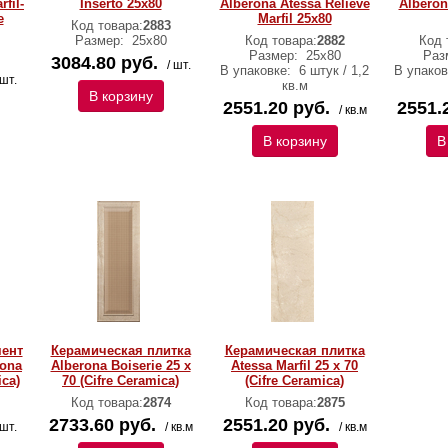
fil-
Inserto 25х80
Alberona Atessa Relieve
Alberon
e
Marfil 25х80
Код товара:
2883
Размер:
25х80
Код товара:
2882
Код 
Размер:
25х80
Раз
3084.80 руб.
/ шт.
В упаковке:
6 штук / 1,2
В упако
 шт.
кв.м
В корзину
2551.20 руб.
2551.
/ кв.м
В корзину
В
ент
Керамическая плитка
Керамическая плитка
rona
Alberona Boiserie 25 x
Atessa Marfil 25 x 70
ica)
70 (Cifre Ceramica)
(Cifre Ceramica)
Код товара:
2874
Код товара:
2875
2733.60 руб.
2551.20 руб.
 шт.
/ кв.м
/ кв.м