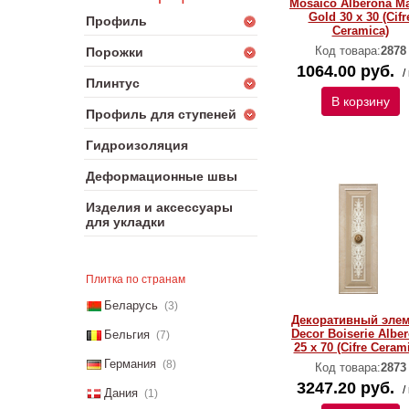
Mosaico Alberona Mar
Gold 30 x 30 (Cifr
Профиль
Ceramica)
Код товара:
2878
Порожки
1064.00 руб.
/
Плинтус
В корзину
Профиль для ступеней
Гидроизоляция
Деформационные швы
Изделия и аксессуары
для укладки
Плитка по странам
Беларусь
(3)
Декоративный элем
Decor Boiserie Albe
Бельгия
(7)
25 x 70 (Cifre Ceram
Германия
(8)
Код товара:
2873
3247.20 руб.
/
Дания
(1)