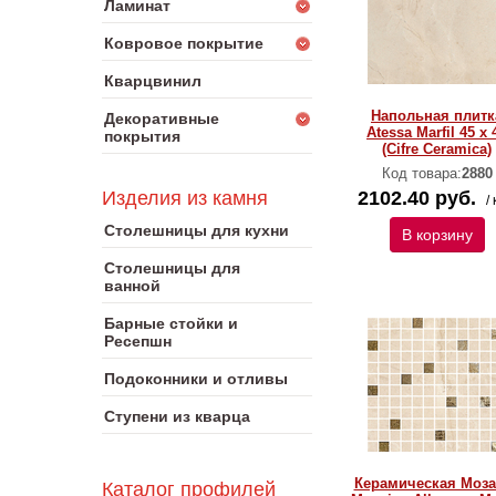
Ламинат
Ковровое покрытие
Кварцвинил
Напольная плитк
Декоративные
Atessa Marfil 45 x 
покрытия
(Cifre Ceramica)
Код товара:
2880
Изделия из камня
2102.40 руб.
/ 
Столешницы для кухни
В корзину
Столешницы для
ванной
Барные стойки и
Ресепшн
Подоконники и отливы
Ступени из кварца
Керамическая Моза
Каталог профилей