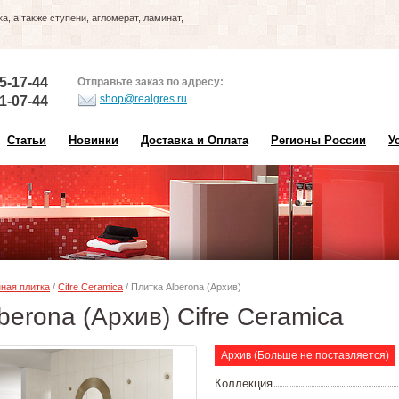
, а также ступени, агломерат, ламинат,
5-17-44
Отправьте заказ по адресу:
shop@realgres.ru
1-07-44
Статьи
Новинки
Доставка и Оплата
Регионы России
У
ная плитка
/
Cifre Ceramica
/ Плитка Alberona (Архив)
berona (Архив) Cifre Ceramica
Архив (Больше не поставляется)
Коллекция