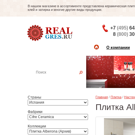
В нашем магазине в ассортименте представлена керамическая плитка
клей и затирка и многие другие виды продукции.
+7
(495)
64
8
(800)
30
О компании
Найти плитку
Пример:
Настенная плитка
Страны
Главная
/
Плитка
/
Настен
Плитка Al
Фабрики
Коллекции