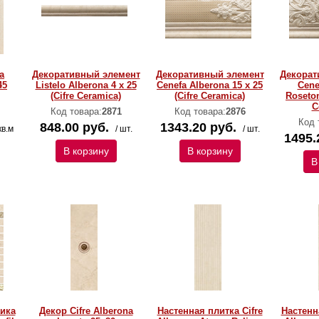
а
Декоративный элемент
Декоративный элемент
Декорат
45
Listelo Alberona 4 x 25
Cenefa Alberona 15 x 25
Cene
(Cifre Ceramica)
(Cifre Ceramica)
Roseton
C
Код товара:
2871
Код товара:
2876
Код 
848.00 руб.
1343.20 руб.
кв.м
/ шт.
/ шт.
1495.
В корзину
В корзину
В
ика
Декор Cifre Alberona
Настенная плитка Cifre
Настенн