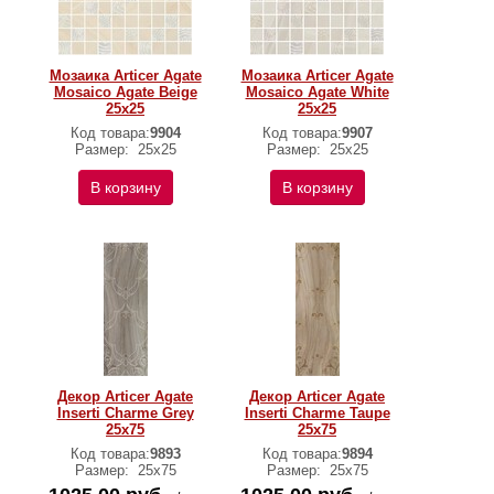
Мозаика Articer Agate
Мозаика Articer Agate
Mosaico Agate Beige
Mosaico Agate White
25х25
25х25
Код товара:
9904
Код товара:
9907
Размер:
25х25
Размер:
25х25
В корзину
В корзину
Декор Articer Agate
Декор Articer Agate
Inserti Charme Grey
Inserti Charme Taupe
25х75
25х75
Код товара:
9893
Код товара:
9894
Размер:
25х75
Размер:
25х75