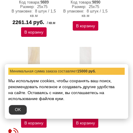
Код товара:
9889
Код товара:
9890
Размер:
25х75
Размер:
25х75
В упаковке:
8 штук / 1,5
В упаковке:
8 штук / 1,5
кв.м
кв.м
2261.14 руб.
/ кв.м
В корзину
В корзину
Минимальная сумма заказа составляет
15000 руб.
Мы используем cookies, чтобы сохранять ваш поиск,
рекомендовать
полезное и создавать другие удобства
Плитка Articer Agate
Плитка Articer Agate
на сайте.
Оставаясь с нами, вы соглашаетесь на
Beige 25х75
White 25х75
использование файлов куки.
Код товара:
9888
Код товара:
9891
Размер:
25х75
Размер:
25х75
В упаковке:
8 штук / 1,5
В упаковке:
8 штук / 1,5
OK
кв.м
кв.м
В корзину
В корзину