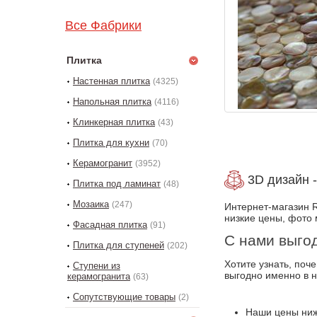
Все Фабрики
Плитка
Настенная плитка
(4325)
Напольная плитка
(4116)
Клинкерная плитка
(43)
Плитка для кухни
(70)
Керамогранит
(3952)
3D дизайн -
Плитка под ламинат
(48)
Мозаика
(247)
Интернет-магазин R
низкие цены, фото 
Фасадная плитка
(91)
С нами выго
Плитка для ступеней
(202)
Хотите узнать, поч
Ступени из
выгодно именно в 
керамогранита
(63)
Сопутствующие товары
(2)
Наши цены ниж