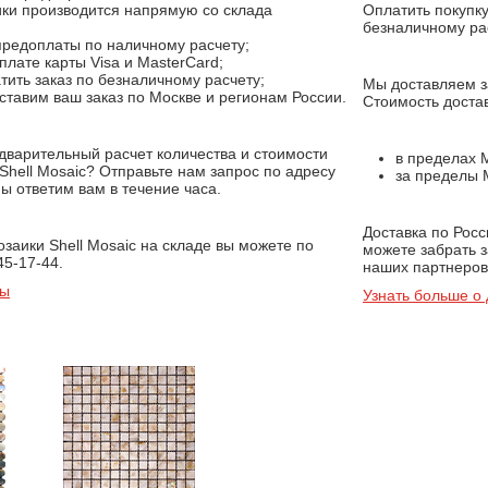
ики производится напрямую со склада
Оплатить покупк
безналичному ра
предоплаты по наличному расчету;
лате карты Visa и MasterCard;
ить заказ по безналичному расчету;
Мы доставляем за
ставим ваш заказ по Москве и регионам России.
Стоимость достав
дварительный расчет количества и стоимости
в пределах 
Shell Mosaic? Отправьте нам запрос по адресу
за пределы М
мы ответим вам в течение часа.
Доставка по Рос
озаики Shell Mosaic на складе вы можете по
можете забрать 
45-17-44.
наших партнеров,
ты
Узнать больше о 