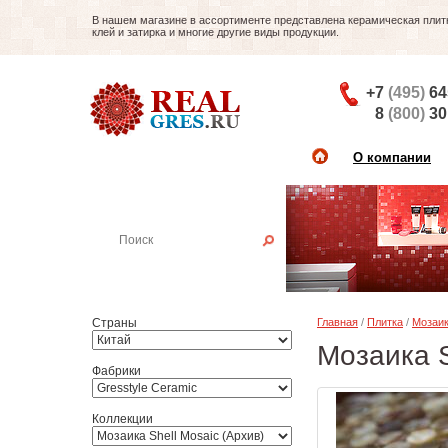
В нашем магазине в ассортименте представлена керамическая плитка
клей и затирка и многие другие виды продукции.
+7
(495)
64
8
(800)
30
О компании
Найти плитку
Пример:
Настенная плитка
Страны
Главная
/
Плитка
/
Мозаи
Мозаика S
Фабрики
Коллекции