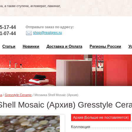
, а также ступени, агломерат, ламинат,
5-17-44
Отправьте заказ по адресу:
shop@realgres.ru
1-07-44
Статьи
Новинки
Доставка и Оплата
Регионы России
У
ка
/
Gresstyle Ceramic
/ Мозаика Shell Mosaic (Архив)
hell Mosaic (Архив) Gresstyle Cer
Архив (Больше не поставляется)
Коллекция