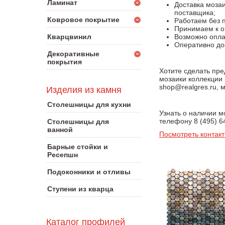
Ламинат
Доставка моза
поставщика;
Ковровое покрытие
Работаем без 
Принимаем к оп
Кварцвинил
Возможно оплат
Оперативно до
Декоративные
покрытия
Хотите сделать пре
мозаики коллекции 
shop@realgres.ru, 
Изделия из камня
Столешницы для кухни
Узнать о наличии м
телефону 8 (495) 6
Столешницы для
ванной
Посмотреть контак
Барные стойки и
Ресепшн
Подоконники и отливы
Ступени из кварца
Каталог профилей