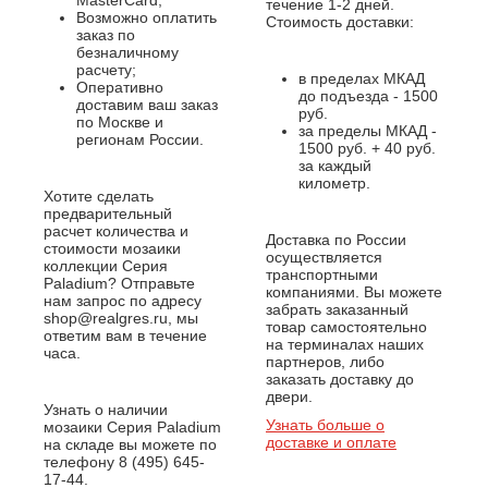
MasterCard;
течение 1-2 дней.
Возможно оплатить
Стоимость доставки:
заказ по
безналичному
расчету;
в пределах МКАД
Оперативно
до подъезда - 1500
доставим ваш заказ
руб.
по Москве и
за пределы МКАД -
регионам России.
1500 руб. + 40 руб.
за каждый
километр.
Хотите сделать
предварительный
расчет количества и
Доставка по России
стоимости мозаики
осуществляется
коллекции Серия
транспортными
Paladium? Отправьте
компаниями. Вы можете
нам запрос по адресу
забрать заказанный
shop@realgres.ru, мы
товар самостоятельно
ответим вам в течение
на терминалах наших
часа.
партнеров, либо
заказать доставку до
двери.
Узнать о наличии
Узнать больше о
мозаики Серия Paladium
доставке и оплате
на складе вы можете по
телефону 8 (495) 645-
17-44.