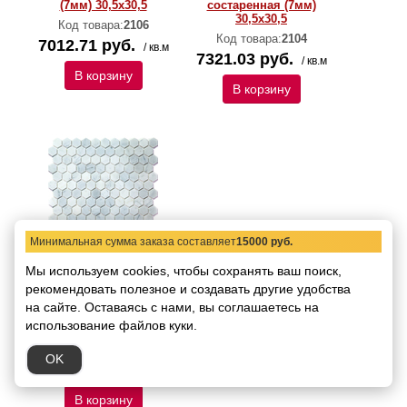
(7мм) 30,5х30,5
состаренная (7мм)
30,5x30,5
Код товара:
2106
Код товара:
2104
7012.71 руб.
/ кв.м
7321.03 руб.
/ кв.м
В корзину
В корзину
Минимальная сумма заказа составляет
15000 руб.
7M088-DP Мозаика
Мы используем cookies, чтобы сохранять ваш поиск,
мраморная Natural
рекомендовать
Paladium
полезное и создавать другие удобства
полированная (7мм)
на сайте.
Оставаясь с нами, вы соглашаетесь на
(чип 2,5 Hexagon)
использование файлов куки.
285x295
Код товара:
47588
OK
10225.50 руб.
/ кв.м
В корзину