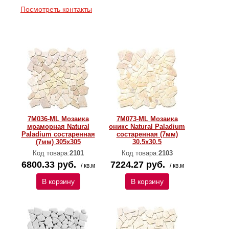
Посмотреть контакты
7M036-ML Мозаика
7M073-ML Мозаика
мраморная Natural
оникс Natural Paladium
Paladium состаренная
состаренная (7мм)
(7мм) 305x305
30.5x30.5
Код товара:
2101
Код товара:
2103
6800.33 руб.
7224.27 руб.
/ кв.м
/ кв.м
В корзину
В корзину