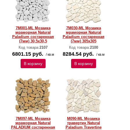
7M001-ML Мозаика
7M030-ML Мозаика
мраморная Natural
мраморная Natural
Paladium состаренная
Paladium состаренная
(7мм) 30,5x30,5
(7мм) 305x305
Код товара:
2107
Код товара:
2100
6801.15 руб.
8284.54 руб.
/ кв.м
/ кв.м
В корзину
В корзину
7M097-ML Мозаика
M090-ML Мозаика
мраморная Natural
травертин Natural
PALADIUM состаренная
Paladium Travertine