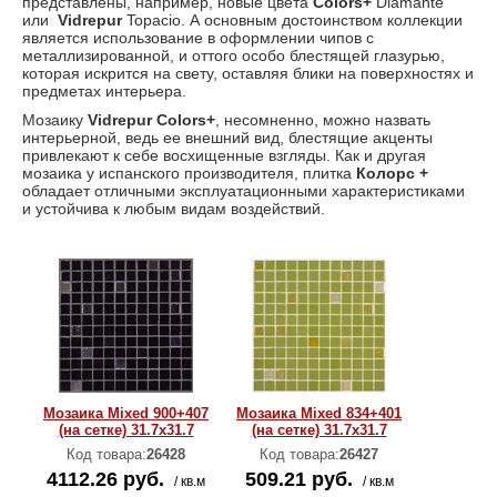
представлены, например, новые цвета
Colors+
Diamante
или
Vidrepur
Topacio. А основным достоинством коллекции
является использование в оформлении чипов с
металлизированной, и оттого особо блестящей глазурью,
которая искрится на свету, оставляя блики на поверхностях и
предметах интерьера.
Мозаику
Vidrepur Colors+
, несомненно, можно назвать
интерьерной, ведь ее внешний вид, блестящие акценты
привлекают к себе восхищенные взгляды. Как и другая
мозаика у испанского производителя, плитка
Колорс +
обладает отличными эксплуатационными характеристиками
и устойчива к любым видам воздействий.
Мозаика Mixed 900+407
Мозаика Mixed 834+401
(на сетке) 31.7x31.7
(на сетке) 31.7x31.7
Код товара:
26428
Код товара:
26427
4112.26 руб.
509.21 руб.
/ кв.м
/ кв.м