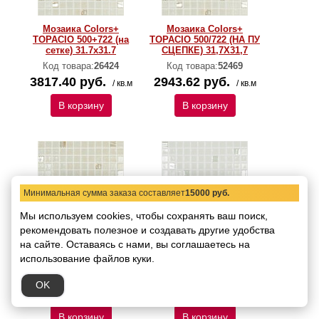
Мозаика Colors+
Мозаика Colors+
TOPACIO 500+722 (на
TOPACIO 500/722 (НА ПУ
сетке) 31.7x31.7
СЦЕПКЕ) 31,7Х31,7
Код товара:
26424
Код товара:
52469
3817.40 руб.
2943.62 руб.
/ кв.м
/ кв.м
В корзину
В корзину
Минимальная сумма заказа составляет
15000 руб.
Мы используем cookies, чтобы сохранять ваш поиск,
рекомендовать
полезное и создавать другие удобства
Мозаика Colors+
Мозаика Colors+
на сайте.
Оставаясь с нами, вы соглашаетесь на
DIAMANTE 100/710 (НА
DIAMANTE 100+710 (на
использование файлов куки.
ПУ СЦЕПКЕ) 31,7Х31,7
сетке)
Код товара:
52468
Код товара:
26423
OK
2991.87 руб.
3817.40 руб.
/ кв.м
/ кв.м
В корзину
В корзину