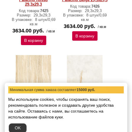
29,3x29,3
Код товара:
7426
Код товара:
7425
Размер:
29,3x29,3
Размер:
29,3x29,3
В упаковке:
8 штук/0,69
В упаковке:
8 штук/0,69
кв.м
кв.м
3634.00 руб.
/ кв.м
3634.00 руб.
/ кв.м
В корзину
В корзину
Минимальная сумма заказа составляет
15000 руб.
Керамогранит Arcana
Керамогранит Arcana
Мы используем cookies, чтобы сохранять ваш поиск,
Palacino Crema
Palacino Ducale
рекомендовать
29,3x29,3
полезное и создавать другие удобства
29,3x29,3
на сайте.
Оставаясь с нами, вы соглашаетесь на
Код товара:
7424
Код товара:
7423
Размер:
29,3x29,3
Размер:
29,3x29,3
использование файлов куки.
В упаковке:
8 штук/0,69
В упаковке:
8 штук/0,69
кв.м
кв.м
OK
3634.00 руб.
3634.00 руб.