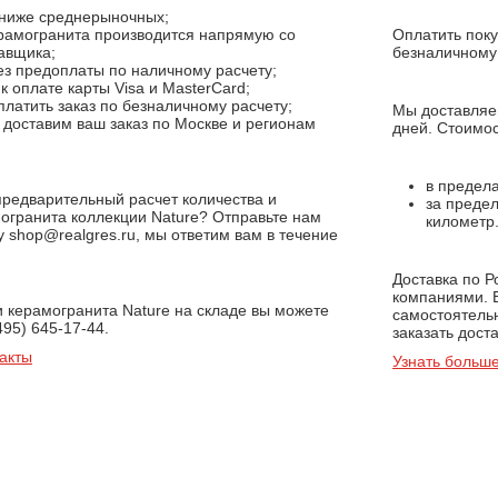
ниже среднерыночных;
ерамогранита производится напрямую со
Оплатить поку
авщика;
безналичному 
з предоплаты по наличному расчету;
 оплате карты Visa и MasterCard;
латить заказ по безналичному расчету;
Мы доставляем
доставим ваш заказ по Москве и регионам
дней. Стоимос
в предела
предварительный расчет количества и
за предел
огранита коллекции Nature? Отправьте нам
километр
у shop@realgres.ru, мы ответим вам в течение
Доставка по 
компаниями. 
и керамогранита Nature на складе вы можете
самостоятель
495) 645-17-44.
заказать доста
акты
Узнать больше