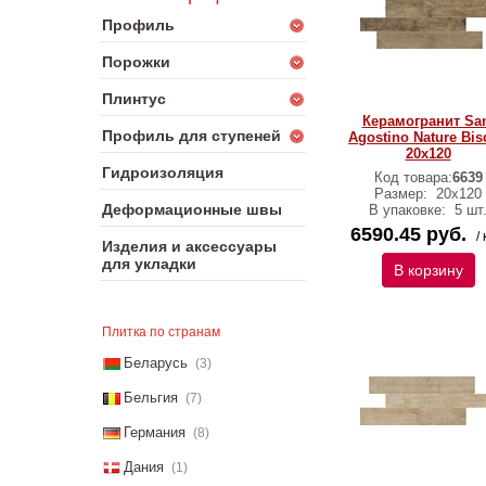
Профиль
Порожки
Плинтус
Керамогранит Sa
Профиль для ступеней
Agostino Nature Bis
20х120
Гидроизоляция
Код товара:
6639
Размер:
20х120
Деформационные швы
В упаковке:
5 шт
6590.45 руб.
/ 
Изделия и аксессуары
для укладки
В корзину
Плитка по странам
Беларусь
(3)
Бельгия
(7)
Германия
(8)
Дания
(1)