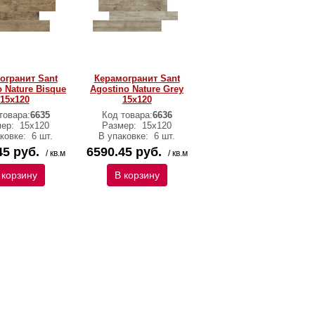
огранит Sant
Керамогранит Sant
o Nature Bisque
Agostino Nature Grey
15х120
15х120
товара:
6635
Код товара:
6636
мер:
15х120
Размер:
15х120
аковке:
6 шт.
В упаковке:
6 шт.
45 руб.
6590.45 руб.
/ кв.м
/ кв.м
 корзину
В корзину