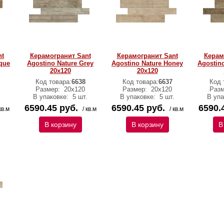
nt
Керамогранит Sant
Керамогранит Sant
Керам
que
Agostino Nature Grey
Agostino Nature Honey
Agostin
20х120
20х120
Код товара:
6638
Код товара:
6637
Код 
Размер:
20х120
Размер:
20х120
Раз
.
В упаковке:
5 шт.
В упаковке:
5 шт.
В уп
6590.45 руб.
6590.45 руб.
6590.
кв.м
/ кв.м
/ кв.м
В корзину
В корзину
В