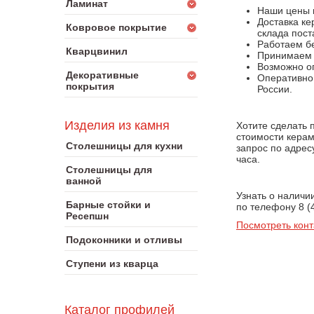
Ламинат
Наши цены 
Доставка к
Ковровое покрытие
склада пост
Работаем бе
Кварцвинил
Принимаем к
Возможно оп
Декоративные
Оперативно 
покрытия
России.
Изделия из камня
Хотите сделать 
стоимости керам
Столешницы для кухни
запрос по адрес
часа.
Столешницы для
ванной
Узнать о наличи
Барные стойки и
по телефону 8 (
Ресепшн
Посмотреть конт
Подоконники и отливы
Ступени из кварца
Каталог профилей