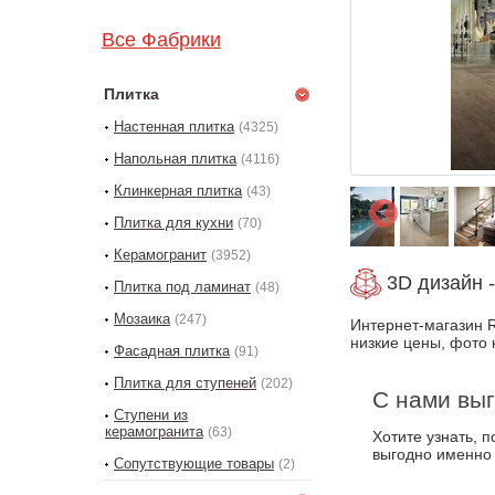
Все Фабрики
Плитка
Настенная плитка
(4325)
Напольная плитка
(4116)
Клинкерная плитка
(43)
Плитка для кухни
(70)
Керамогранит
(3952)
3D дизайн -
Плитка под ламинат
(48)
Мозаика
(247)
Интернет-магазин R
низкие цены, фото 
Фасадная плитка
(91)
Плитка для ступеней
(202)
С нами выг
Ступени из
керамогранита
(63)
Хотите узнать, 
выгодно именно
Сопутствующие товары
(2)