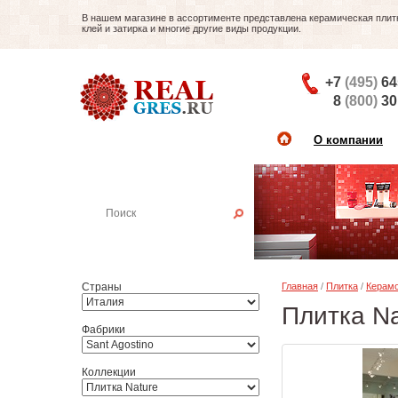
В нашем магазине в ассортименте представлена керамическая плитка
клей и затирка и многие другие виды продукции.
+7
(495)
64
8
(800)
30
О компании
Найти плитку
Пример:
Настенная плитка
Страны
Главная
/
Плитка
/
Керамо
Плитка Na
Фабрики
Коллекции