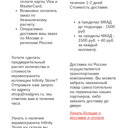
оплате карты Visa и
течение 1-2 дней.
MasterCard;
Стоимость доставки:
Возможно оплатить
заказ по
безналичному
в пределах МКАД
расчету;
до подъезда - 1500
Оперативно
руб.
доставим ваш заказ
за пределы МКАД -
по Москве и
1500 руб. + 40 руб.
регионам России.
за каждый
километр.
Хотите сделать
предварительный
Доставка по России
расчет количества и
осуществляется
стоимости
транспортными
керамогранита
компаниями. Вы можете
коллекции Infinity Stone?
забрать заказанный
Отправьте нам запрос
товар самостоятельно
по адресу
на терминалах наших
shop@realgres.ru, мы
партнеров, либо
ответим вам в течение
заказать доставку до
часа.
двери.
Узнать больше о
доставке и оплате
Узнать о наличии
керамогранита Infinity
Stone на складе вы