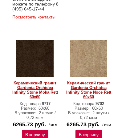
можете по телефону 8
(495) 645-17-44.
Посмотреть контакты
Керамический гранит
Керамический гранит
Gardenia Orchidea
Gardenia Orchidea
Infinity Stone Moka Rett
Infinity Stone Noce Rett
60х60
60х60
Код товара:
9717
Код товара:
9702
Размер:
60х60
Размер:
60х60
В упаковке:
2 штуки /
В упаковке:
2 штуки /
0,72 кв.м
0,72 кв.м
6265.73 руб.
6265.73 руб.
/ кв.м
/ кв.м
В корзину
В корзину