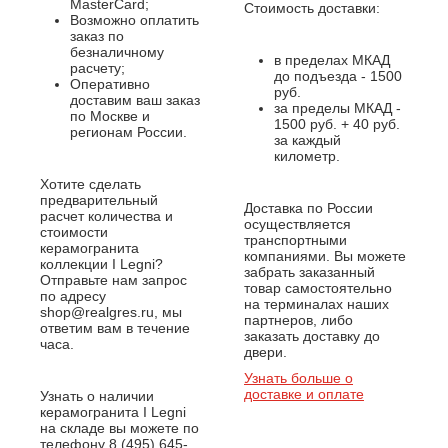
MasterCard;
Стоимость доставки:
Возможно оплатить
заказ по
безналичному
в пределах МКАД
расчету;
до подъезда - 1500
Оперативно
руб.
доставим ваш заказ
за пределы МКАД -
по Москве и
1500 руб. + 40 руб.
регионам России.
за каждый
километр.
Хотите сделать
предварительный
Доставка по России
расчет количества и
осуществляется
стоимости
транспортными
керамогранита
компаниями. Вы можете
коллекции I Legni?
забрать заказанный
Отправьте нам запрос
товар самостоятельно
по адресу
на терминалах наших
shop@realgres.ru, мы
партнеров, либо
ответим вам в течение
заказать доставку до
часа.
двери.
Узнать больше о
доставке и оплате
Узнать о наличии
керамогранита I Legni
на складе вы можете по
телефону 8 (495) 645-