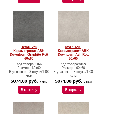
DWR01250
DWR01200
Керамогранит ABK
Керамогранит ABK
Downtown Graphite Rett
Downtown Ash Rett
60х60
60х60
Код товара:
8166
Код товара:
8165
Размер:
60х60
Размер:
60х60
В упаковке:
3 штуки/1,08
В упаковке:
3 штуки/1,08
кв.м
кв.м
5074.80 руб.
5074.80 руб.
/ кв.м
/ кв.м
В корзину
В корзину