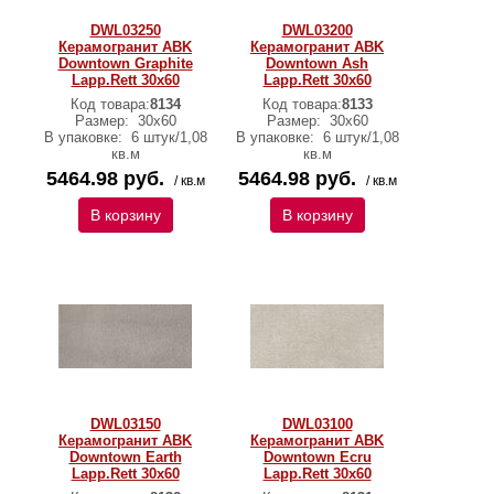
DWL03250
DWL03200
Керамогранит ABK
Керамогранит ABK
Downtown Graphite
Downtown Ash
Lapp.Rett 30х60
Lapp.Rett 30х60
Код товара:
8134
Код товара:
8133
Размер:
30х60
Размер:
30х60
В упаковке:
6 штук/1,08
В упаковке:
6 штук/1,08
кв.м
кв.м
5464.98 руб.
5464.98 руб.
/ кв.м
/ кв.м
В корзину
В корзину
DWL03150
DWL03100
Керамогранит ABK
Керамогранит ABK
Downtown Earth
Downtown Ecru
Lapp.Rett 30х60
Lapp.Rett 30х60