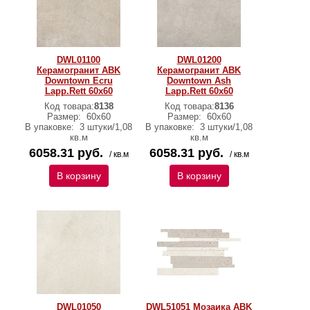
DWL01100
DWL01200
Керамогранит ABK
Керамогранит ABK
Downtown Ecru
Downtown Ash
Lapp.Rett 60х60
Lapp.Rett 60х60
Код товара:
8138
Код товара:
8136
Размер:
60х60
Размер:
60х60
В упаковке:
3 штуки/1,08
В упаковке:
3 штуки/1,08
кв.м
кв.м
6058.31 руб.
6058.31 руб.
/ кв.м
/ кв.м
В корзину
В корзину
DWL01050
DWL51051 Мозаика ABK