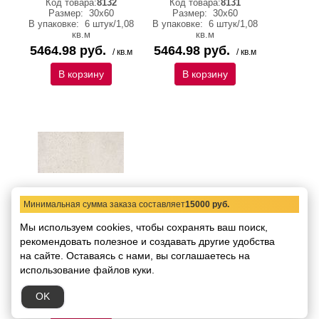
Код товара:
8132
Код товара:
8131
Размер:
30х60
Размер:
30х60
В упаковке:
6 штук/1,08
В упаковке:
6 штук/1,08
кв.м
кв.м
5464.98 руб.
5464.98 руб.
/ кв.м
/ кв.м
В корзину
В корзину
Минимальная сумма заказа составляет
15000 руб.
DWL03050
Керамогранит ABK
Мы используем cookies, чтобы сохранять ваш поиск,
Downtown Ivory
рекомендовать
Lapp.Rett. 30х60
полезное и создавать другие удобства
на сайте.
Оставаясь с нами, вы соглашаетесь на
Код товара:
8130
Размер:
30х60
использование файлов куки.
В упаковке:
6 штук/1,08
кв.м
OK
5464.98 руб.
/ кв.м