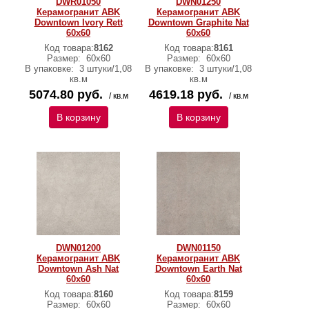
DWR01050
DWN01250
Керамогранит ABK
Керамогранит ABK
Downtown Ivory Rett
Downtown Graphite Nat
60х60
60х60
Код товара:
8162
Код товара:
8161
Размер:
60х60
Размер:
60х60
В упаковке:
3 штуки/1,08
В упаковке:
3 штуки/1,08
кв.м
кв.м
5074.80 руб.
4619.18 руб.
/ кв.м
/ кв.м
В корзину
В корзину
DWN01200
DWN01150
Керамогранит ABK
Керамогранит ABK
Downtown Ash Nat
Downtown Earth Nat
60х60
60х60
Код товара:
8160
Код товара:
8159
Размер:
60х60
Размер:
60х60