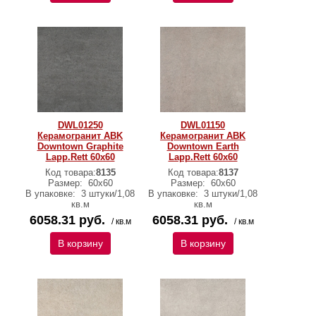
DWL01250
DWL01150
Керамогранит ABK
Керамогранит ABK
Downtown Graphite
Downtown Earth
Lapp.Rett 60х60
Lapp.Rett 60х60
Код товара:
8135
Код товара:
8137
Размер:
60х60
Размер:
60х60
В упаковке:
3 штуки/1,08
В упаковке:
3 штуки/1,08
кв.м
кв.м
6058.31 руб.
6058.31 руб.
/ кв.м
/ кв.м
В корзину
В корзину