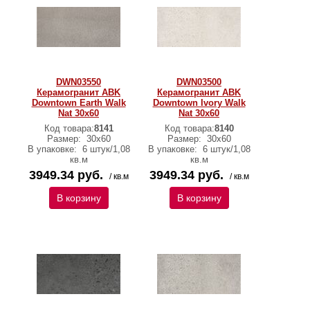
DWN03550
DWN03500
Керамогранит ABK
Керамогранит ABK
Downtown Earth Walk
Downtown Ivory Walk
Nat 30х60
Nat 30х60
Код товара:
8141
Код товара:
8140
Размер:
30х60
Размер:
30х60
В упаковке:
6 штук/1,08
В упаковке:
6 штук/1,08
кв.м
кв.м
3949.34 руб.
3949.34 руб.
/ кв.м
/ кв.м
В корзину
В корзину