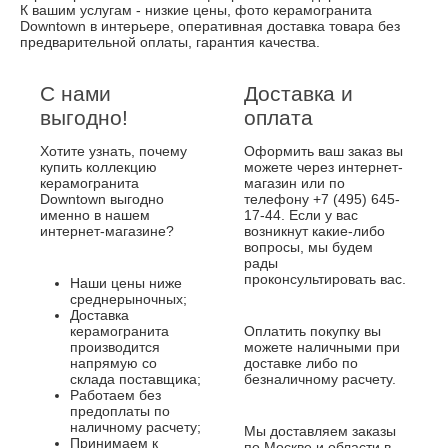
К вашим услугам - низкие цены, фото керамогранита
Downtown в интерьере, оперативная доставка товара без
предварительной оплаты, гарантия качества.
С нами
Доставка и
выгодно!
оплата
Хотите узнать, почему
Оформить ваш заказ вы
купить коллекцию
можете через интернет-
керамогранита
магазин или по
Downtown выгодно
телефону +7 (495) 645-
именно в нашем
17-44. Если у вас
интернет-магазине?
возникнут какие-либо
вопросы, мы будем
рады
проконсультировать вас.
Наши цены ниже
среднерыночных;
Доставка
керамогранита
Оплатить покупку вы
производится
можете наличными при
напрямую со
доставке либо по
склада поставщика;
безналичному расчету.
Работаем без
предоплаты по
наличному расчету;
Мы доставляем заказы
Принимаем к
по Москве и области в