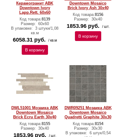
Керамогранит ABK
Downtown Mosaico
Downtown Ivory
Brick Ivory Ash 30х40
Lapp.Rett. 60х60
Код товара:
8156
Код товара:
8139
Размер:
30х40
Размер:
60х60
1853.96 руб.
/ шт.
В упаковке:
3 штуки/1,08
кв.м
В корзину
6058.31 руб.
/ кв.м
В корзину
DWL51001 Мозаика ABK
DWR09251 Мозаика ABK
Downtown Mosaico
Downtown Mosaico
Brick Ecru Earth 30х40
Quadretti Graphite 30х30
Код товара:
8155
Код товара:
8154
Размер:
30х40
Размер:
30х30
В упаковке:
6 штук/0,54
1853.96 руб.
/ шт.