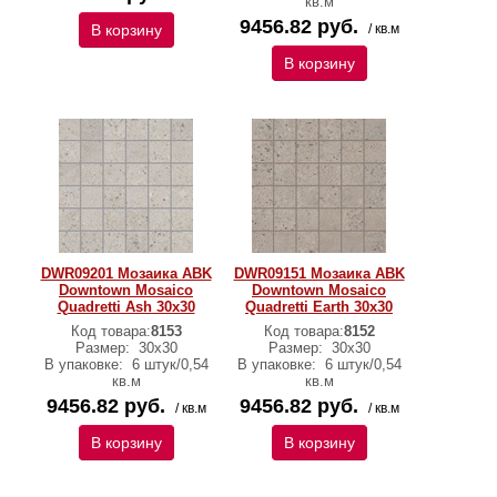
кв.м
9456.82 руб.
В корзину
/ кв.м
В корзину
DWR09201 Мозаика ABK
DWR09151 Мозаика ABK
Downtown Mosaico
Downtown Mosaico
Quadretti Ash 30х30
Quadretti Earth 30х30
Код товара:
8153
Код товара:
8152
Размер:
30х30
Размер:
30х30
В упаковке:
6 штук/0,54
В упаковке:
6 штук/0,54
кв.м
кв.м
9456.82 руб.
9456.82 руб.
/ кв.м
/ кв.м
В корзину
В корзину