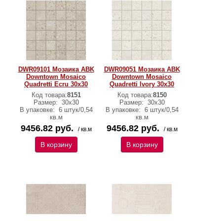
DWR09101 Мозаика ABK
DWR09051 Мозаика ABK
Downtown Mosaico
Downtown Mosaico
Quadretti Ecru 30х30
Quadretti Ivory 30х30
Код товара:
8151
Код товара:
8150
Размер:
30х30
Размер:
30х30
В упаковке:
6 штук/0,54
В упаковке:
6 штук/0,54
кв.м
кв.м
9456.82 руб.
9456.82 руб.
/ кв.м
/ кв.м
В корзину
В корзину