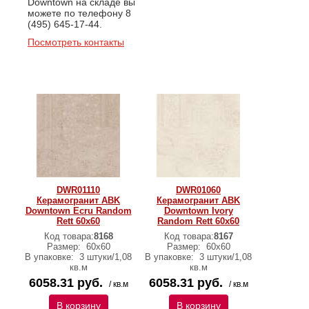
Downtown на складе вы
можете по телефону 8
(495) 645-17-44.
Посмотреть контакты
DWR01110
DWR01060
Керамогранит ABK
Керамогранит ABK
Downtown Ecru Random
Downtown Ivory
Rett 60х60
Random Rett 60х60
Код товара:
8168
Код товара:
8167
Размер:
60х60
Размер:
60х60
В упаковке:
3 штуки/1,08
В упаковке:
3 штуки/1,08
кв.м
кв.м
6058.31 руб.
6058.31 руб.
/ кв.м
/ кв.м
В корзину
В корзину