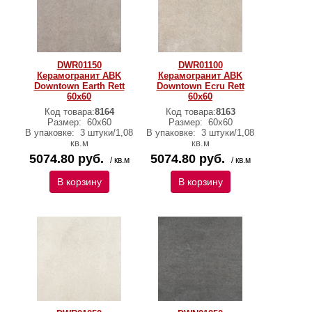
DWR01150
DWR01100
Керамогранит ABK
Керамогранит ABK
Downtown Earth Rett
Downtown Ecru Rett
60х60
60х60
Код товара:
8164
Код товара:
8163
Размер:
60х60
Размер:
60х60
В упаковке:
3 штуки/1,08
В упаковке:
3 штуки/1,08
кв.м
кв.м
5074.80 руб.
5074.80 руб.
/ кв.м
/ кв.м
В корзину
В корзину