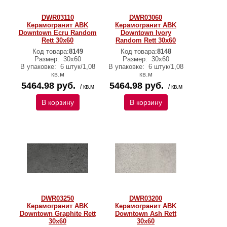
DWR03110
DWR03060
Керамогранит ABK
Керамогранит ABK
Downtown Ecru Random
Downtown Ivory
Rett 30х60
Random Rett 30х60
Код товара:
8149
Код товара:
8148
Размер:
30х60
Размер:
30х60
В упаковке:
6 штук/1,08
В упаковке:
6 штук/1,08
кв.м
кв.м
5464.98 руб.
5464.98 руб.
/ кв.м
/ кв.м
В корзину
В корзину
DWR03250
DWR03200
Керамогранит ABK
Керамогранит ABK
Downtown Graphite Rett
Downtown Ash Rett
30х60
30х60