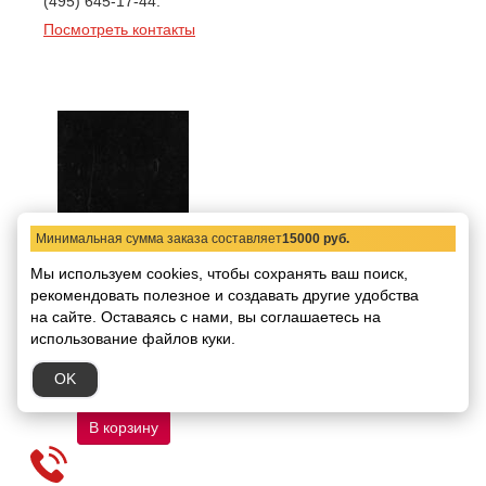
(495) 645-17-44.
Посмотреть контакты
Минимальная сумма заказа составляет
15000 руб.
Керамогранит Cotto
Мы используем cookies, чтобы сохранять ваш поиск,
Bluestone Lappata
рекомендовать
59,4x59,4
полезное и создавать другие удобства
на сайте.
Оставаясь с нами, вы соглашаетесь на
Код товара:
6654
Размер:
59,4x59,4
использование файлов куки.
В упаковке:
3 штуки/1,06
кв.м
OK
7752.47 руб.
/ кв.м
В корзину