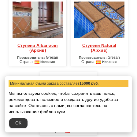
Ступени Albarracin
Ступени Natural
(Архив)
(Архив)
Gresan
Gresan
Производитель:
Производитель:
Страна:
Страна:
Испания
Испания
Минимальная сумма заказа составляет
15000 руб.
Мы используем cookies, чтобы сохранять ваш поиск,
рекомендовать
полезное и создавать другие удобства
на сайте.
Оставаясь с нами, вы соглашаетесь на
использование файлов куки.
Ступени Onix (Архив)
OK
Gresan
Производитель:
Страна:
Испания