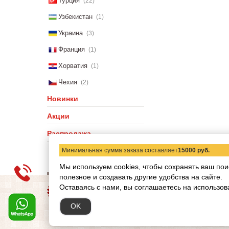
Турция
(22)
Узбекистан
(1)
Украина
(3)
Франция
(1)
Хорватия
(1)
Чехия
(2)
Новинки
Акции
Распродажа
Минимальная сумма заказа составляет
15000 руб.
Мы используем cookies, чтобы сохранять ваш пои
полезное и создавать другие удобства на сайте.
О компании
Статьи
Н
Оставаясь с нами, вы соглашаетесь на использов
Copyright © 2012-2026 ww
OK
Обращаем ваше внимание
при каких условиях не я
кодекса РФ.