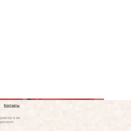
Контакты
рактер и ни
данского