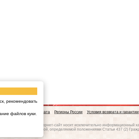
ск, рекомендовать
овинки
Доставка и Оплата
Регионы России
Условия возврата и гарантии
ание файлов куки.
w.realgres.ru
 на то, что данный интернет-сайт носит исключительно информационный ха
вляется публичной офертой, определяемой положениями Статьи 437 (2) Граж