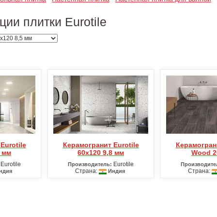
ции плитки Eurotile
Керамогранит Eurotile
Керамогранит Eurotile
5 мм
60х120 9,8 мм
Wood 2
Eurotile
Eurotile
Производитель:
Производите
Страна:
Страна:
ндия
Индия