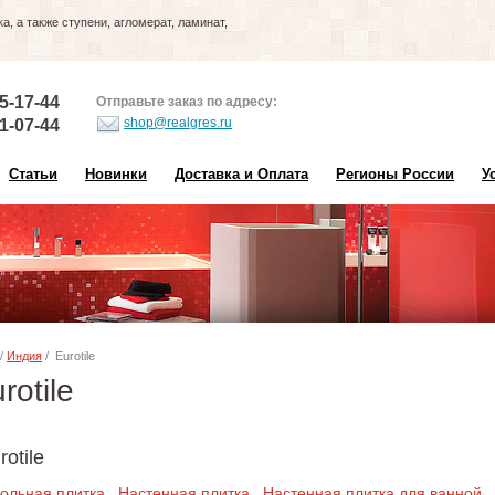
, а также ступени, агломерат, ламинат,
5-17-44
Отправьте заказ по адресу:
shop@realgres.ru
1-07-44
Статьи
Новинки
Доставка и Оплата
Регионы России
У
/
Индия
/ Eurotile
rotile
otile
ольная плитка
Настенная плитка
Настенная плитка для ванной