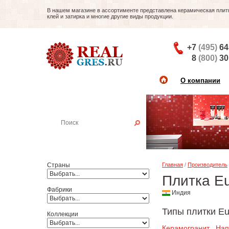
В нашем магазине в ассортименте представлена керамическая плитка
клей и затирка и многие другие виды продукции.
+7
(495)
64
8
(800)
30
О компании
Найти плитку
Пример:
Настенная плитка
Страны
Главная
/
Производитель
Плитка Eu
Фабрики
Индия
Типы плитки Eur
Коллекции
Керамогранит
Нап