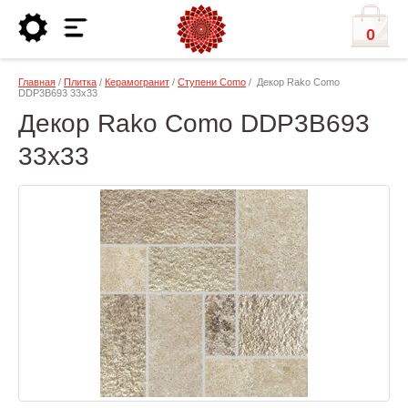
0
Главная
/
Плитка
/
Керамогранит
/
Ступени Como
/ Декор Rako Como
DDP3B693 33x33
Декор Rako Como DDP3B693
33x33