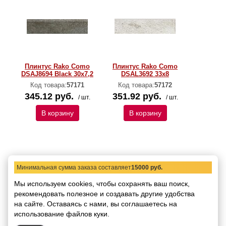
Плинтус Rako Como
Плинтус Rako Como
DSAJ8694 Black 30x7,2
DSAL3692 33x8
Код товара:
57171
Код товара:
57172
345.12 руб.
351.92 руб.
/ шт.
/ шт.
В корзину
В корзину
Минимальная сумма заказа составляет
15000 руб.
Мы используем cookies, чтобы сохранять ваш поиск,
рекомендовать
полезное и создавать другие удобства
на сайте.
Оставаясь с нами, вы соглашаетесь на
Плинтус Rako Como
Плинтус Rako Como
использование файлов куки.
DSAL3693 33x8
DSAL3694 33x8