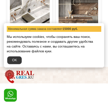
Керамогранит Adicon
Керамогранит Adicon
Минимальная сумма заказа составляет
15000 руб.
80х240
80х300
Мы используем cookies, чтобы сохранять ваш поиск,
Adicon
Adicon
Производитель:
Производитель:
рекомендовать
полезное и создавать другие удобства
Страна:
Страна:
Индия
Индия
на сайте.
Оставаясь с нами, вы соглашаетесь на
использование файлов куки.
OK