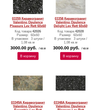
03359 Керамогранит
03358 Керамогранит
Valentino Opulence
Valentino Opulence
Pleasure Lev Rett 60x60
Delight Lev Rett 60x60
Код товара:
42026
Код товара:
42028
Размер:
60х60
Размер:
60х60
В упаковке:
3 штуки /
В упаковке:
3 штуки /
1,08 кв.м
1,08 кв.м
3000.00 руб.
3000.00 руб.
/ кв.м
/ кв.м
В корзину
В корзину
03349A Керамогранит
03348А Керамогранит
Valentino Opulence
Valentino Opulence
Eccentric Lev Rett
Pleasure Lev Rett