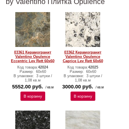
by Valentino Плитка Opulence
03361 Керамогранит
03362 Керамогранит
Valentino Opulence
Valentino Opulence
Eccentric Lev Rett 60x60
Caprice Lev Rett 60x60
Код товара:
42024
Код товара:
42025
Размер:
60х60
Размер:
60x60
В упаковке:
3 штуки /
В упаковке:
3 штуки /
1,08 кв.м
1,08 кв.м
5552.00 руб.
3000.00 руб.
/ кв.м
/ кв.м
В корзину
В корзину