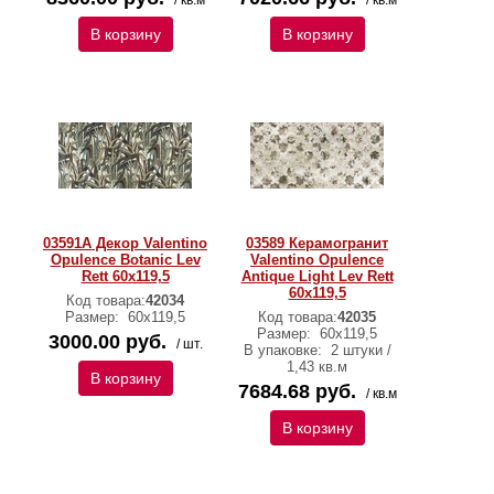
/ кв.м
/ кв.м
В корзину
В корзину
03591A Декор Valentino
03589 Керамогранит
Opulence Botanic Lev
Valentino Opulence
Rett 60x119,5
Antique Light Lev Rett
60x119,5
Код товара:
42034
Размер:
60x119,5
Код товара:
42035
Размер:
60x119,5
3000.00 руб.
/ шт.
В упаковке:
2 штуки /
1,43 кв.м
В корзину
7684.68 руб.
/ кв.м
В корзину