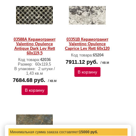
03588А Керамогранит
03351B Керамогранит
Valentino Opulence
Valentino Opulence
Antique Dark Lev Rett
Caprice Lev Rett 60x120
60x119,5
Код товара:
65204
Код товара:
42036
7911.12 руб.
/ кв.м
Размер:
60x119,5
В упаковке:
2 штуки /
В корзину
1,43 кв.м
7684.68 руб.
/ кв.м
В корзину
Минимальная сумма заказа составляет
15000 руб.